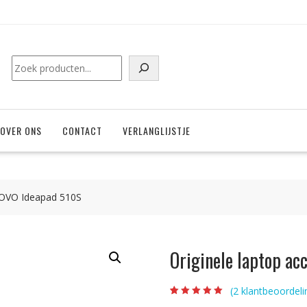
Zoeken
OVER ONS
CONTACT
VERLANGLIJSTJE
NOVO Ideapad 510S
Originele laptop a
(
2
klantbeoordeli
Beoordeling
2