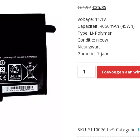
5.00
op 5
gebaseerd op
Oorspronkelijke
Huidige
€
61.92
€
35.35
klantbeoordelinge
n
prijs
prijs
Voltage: 11.1V
was:
is:
Capaciteit: 4050mAh (45Wh)
€61.92.
€35.35.
Type: Li-Polymer
Conditie: nieuw
Kleur:zwart
Garantie: 1 jaar
Originele
Toevoegen aan wi
laptop
accu
voor
LENOVO
Ideapad
510S
aantal
SKU:
SL10076-be9
Categorie: