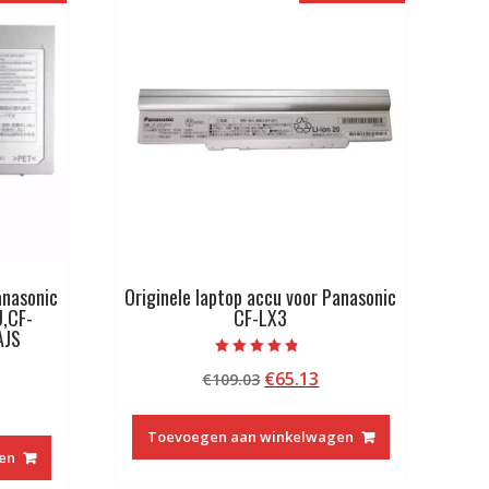
anasonic
Originele laptop accu voor Panasonic
,CF-
CF-LX3
AJS
Beoordeeld
Oorspronkelijke
Huidige
€
65.13
€
109.03
met
4.50
kelijke
idige
prijs
prijs
van 5
js
was:
is:
Toevoegen aan winkelwagen
€109.03.
€65.13.
en
8.13.