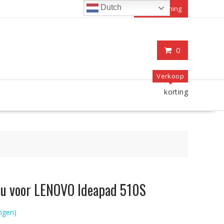
Dutch
Mijn rekening
0
Verkoop
korting
ccu voor LENOVO Ideapad 510S
ngen)