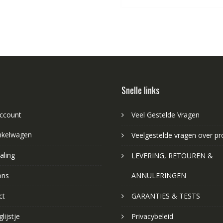
Snelle links
account
Veel Gestelde Vragen
nkelwagen
Veelgestelde vragen over p
aling
LEVERING, RETOUREN &
ons
ANNULERINGEN
ct
GARANTIES & TESTS
lijstje
Privacybeleid