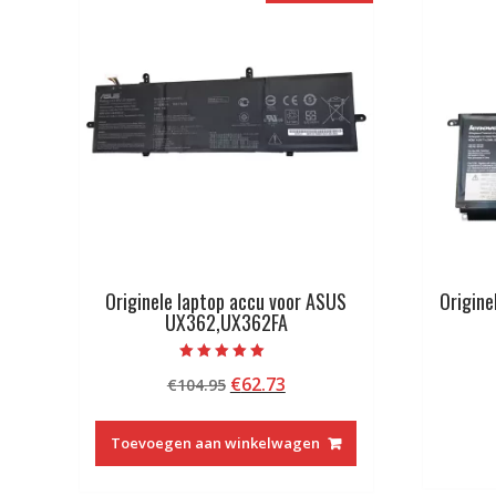
Originele laptop accu voor ASUS
Origine
UX362,UX362FA
Beoordeeld met
Oorspronkelijke
Huidige
€
62.73
€
104.95
5.00
van 5
prijs
prijs
was:
is:
Toevoegen aan winkelwagen
€104.95.
€62.73.