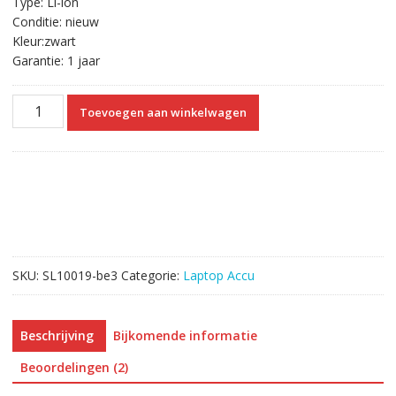
Type: Li-ion
Conditie: nieuw
Kleur:zwart
Garantie: 1 jaar
Originele
Toevoegen aan winkelwagen
laptop
accu
voor
Lenovo
L12M4A02
aantal
SKU:
SL10019-be3
Categorie:
Laptop Accu
Beschrijving
Bijkomende informatie
Beoordelingen (2)