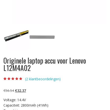
Originele laptop accu voor Lenovo
L12M4A02
(
2
klantbeoordelingen)
Beoordeling
2
4.50
op 5
gebaseerd op
Oorspronkelijke
Huidige
€
56.54
€
32.37
klantbeoordelin
gen
prijs
prijs
Voltage: 14.4V
was:
is:
Capaciteit: 2800mAh (41Wh)
€56.54.
€32.37.