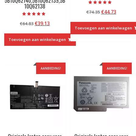
5B10Q62140,5B10Q62139,5B
10Q62138
Beoordeeld met
Oorspronkelij
Huidige
€
44.73
€
74.35
5.00
van 5
prijs
prijs
Beoordeeld met
Oorspronkelijke
Huidige
€
39.13
€
64.83
5.00
was:
is:
van 5
Toevoegen aan winkelwagen
prijs
prijs
€74.35.
€44.73.
was:
is:
Toevoegen aan winkelwagen
€64.83.
€39.13.
AANBIEDING!
AANBIEDING!