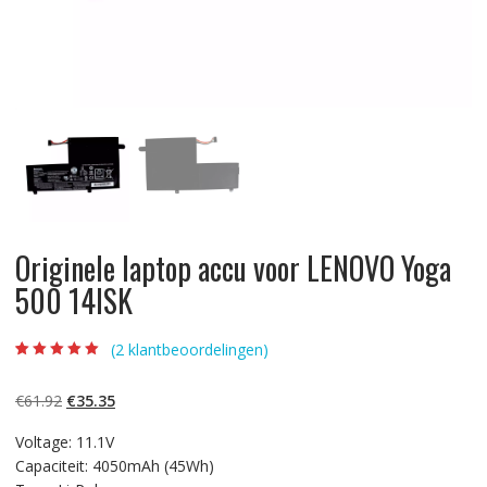
Originele laptop accu voor LENOVO Yoga
500 14ISK
(
2
klantbeoordelingen)
Beoordeling
2
5.00
op 5
gebaseerd op
Oorspronkelijke
Huidige
€
61.92
€
35.35
klantbeoordelinge
n
prijs
prijs
Voltage: 11.1V
was:
is:
Capaciteit: 4050mAh (45Wh)
€61.92.
€35.35.