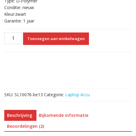
Type: Li-Polymer
Conditie: nieuw
Kleur:zwart
Garantie: 1 jaar
Originele
Toevoegen aan winkelwagen
laptop
accu
voor
LENOVO
Yoga
500
14ISK
aantal
SKU:
SL10076-be13
Categorie:
Laptop Accu
Beschrijving
Bijkomende informatie
Beoordelingen (2)