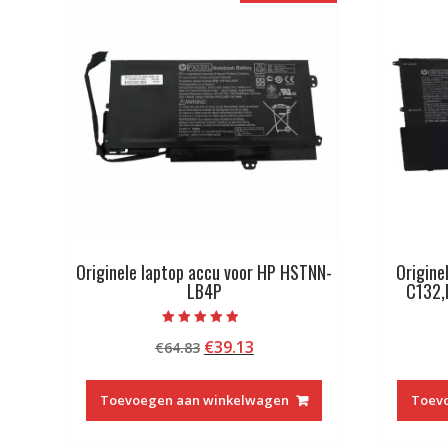
Originele laptop accu voor HP HSTNN-
Origine
LB4P
C132
Beoordeeld
Oorspronkelijke
Huidige
€
39.13
€
64.83
met
4.50
prijs
prijs
van 5
was:
is:
Toevoegen aan winkelwagen
Toev
€64.83.
€39.13.