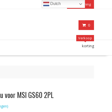
Dutch
Mijn rekening
0
Verkoop
korting
ccu voor MSI GS60 2PL
ngen)