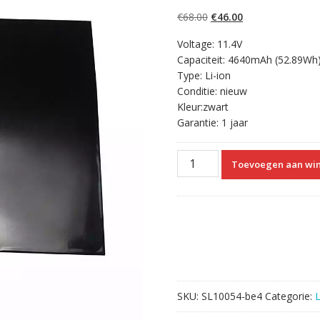
4.50
op 5
gebaseerd op
Oorspronkelijke
Huidige
€
68.00
€
46.00
klantbeoordelin
gen
prijs
prijs
Voltage: 11.4V
was:
is:
Capaciteit: 4640mAh (52.89Wh
€68.00.
€46.00.
Type: Li-ion
Conditie: nieuw
Kleur:zwart
Garantie: 1 jaar
Originele
Toevoegen aan wi
laptop
accu
voor
MSI
GS60
2PL
aantal
SKU:
SL10054-be4
Categorie: