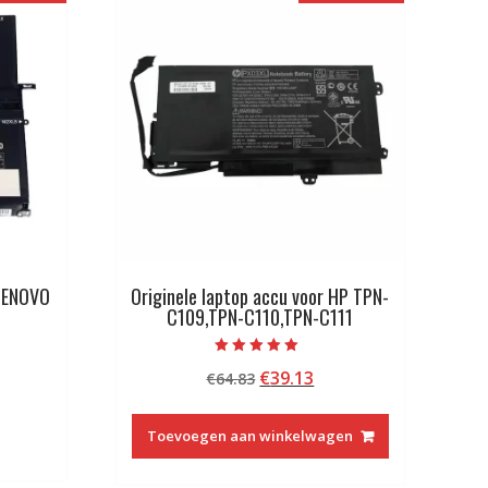
 LENOVO
Originele laptop accu voor HP TPN-
C109,TPN-C110,TPN-C111
Beoordeeld met
kelijke
idige
Oorspronkelijke
Huidige
€
39.13
€
64.83
5.00
van 5
js
prijs
prijs
was:
is:
Toevoegen aan winkelwagen
5.13.
€64.83.
€39.13.