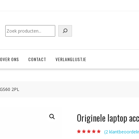
Zoeken
OVER ONS
CONTACT
VERLANGLIJSTJE
I GS60 2PL
Originele laptop a
(
2
klantbeoordeli
Beoordeling
2