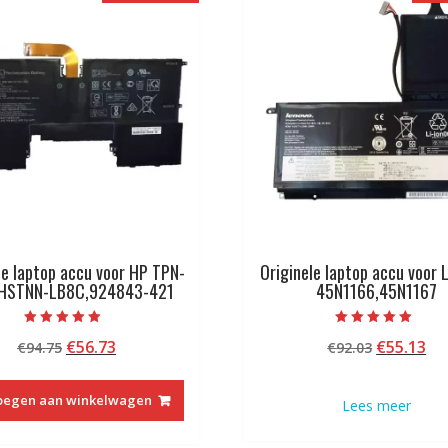
le laptop accu voor HP TPN-
Originele laptop accu voor
,HSTNN-LB8C,924843-421
45N1166,45N1167
Beoordeeld met
Beoordeeld met
Oorspronkelijke
Huidige
Oorspron
Hu
€
56.73
€
55.13
€
94.75
€
92.03
5.00
5.00
van 5
van 5
prijs
prijs
prijs
pri
was:
is:
was:
is:
oegen aan winkelwagen
Lees meer
€94.75.
€56.73.
€92.03.
€5