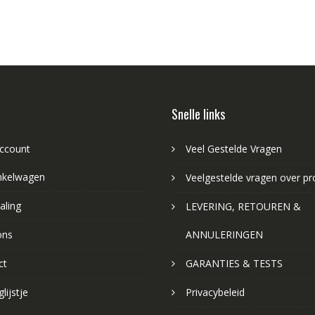
Snelle links
account
Veel Gestelde Vragen
nkelwagen
Veelgestelde vragen over p
aling
LEVERING, RETOUREN &
ons
ANNULERINGEN
ct
GARANTIES & TESTS
lijstje
Privacybeleid