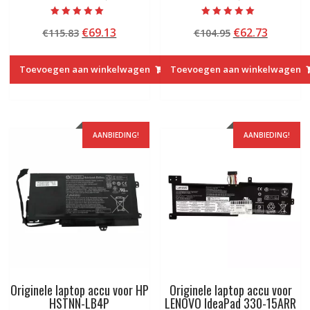
Beoordeeld met
Beoordeeld met
Oorspronkelijke
Huidige
Oorspronkelij
Huidige
€
69.13
€
62.73
€
115.83
€
104.95
5.00
5.00
van 5
van 5
prijs
prijs
prijs
prijs
was:
is:
was:
is:
Toevoegen aan winkelwagen
Toevoegen aan winkelwagen
€115.83.
€69.13.
€104.95.
€62.73.
AANBIEDING!
AANBIEDING!
Originele laptop accu voor HP
Originele laptop accu voor
HSTNN-LB4P
LENOVO IdeaPad 330-15ARR