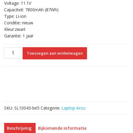
Voltage: 11.1V
was:
is:
Capaciteit: 7800mAh (87Wh)
€69.98.
€39.83.
Type: Li-ion
Conditie: nieuw
Kleur:zwart
Garantie: 1 jaar
Originele
Toevoegen aan winkelwagen
laptop
accu
voor
MSI
GX660,GX660D,GX660R,GX680,GX680H
aantal
SKU:
SL10043-be5
Categorie:
Laptop Accu
Beschrijving
Bijkomende informatie