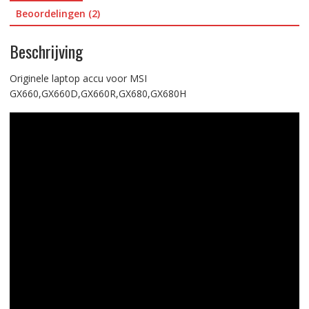
Beoordelingen (2)
Beschrijving
Originele laptop accu voor MSI
GX660,GX660D,GX660R,GX680,GX680H