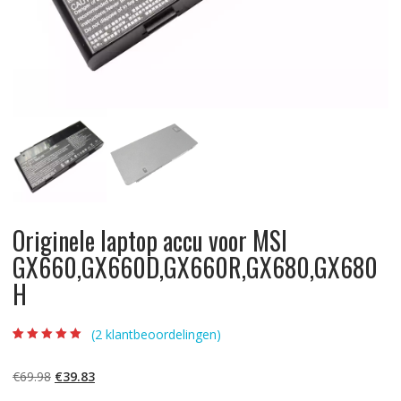
Originele laptop accu voor MSI
GX660,GX660D,GX660R,GX680,GX680
H
(
2
klantbeoordelingen)
Beoordeling
2
5.00
op 5
gebaseerd op
Oorspronkelijke
Huidige
€
69.98
€
39.83
klantbeoordelinge
n
prijs
prijs