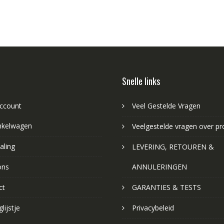
Snelle links
account
Veel Gestelde Vragen
nkelwagen
Veelgestelde vragen over p
aling
LEVERING, RETOUREN &
ons
ANNULERINGEN
ct
GARANTIES & TESTS
lijstje
Privacybeleid