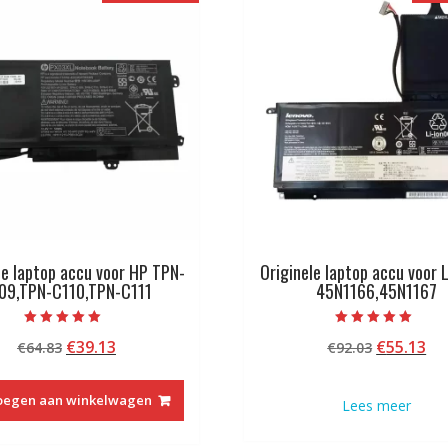
le laptop accu voor HP TPN-
Originele laptop accu voor
09,TPN-C110,TPN-C111
45N1166,45N1167
Beoordeeld met
Beoordeeld met
Oorspronkelijke
Huidige
Oorspron
Hu
€
39.13
€
55.13
€
64.83
€
92.03
5.00
5.00
van 5
van 5
prijs
prijs
prijs
pri
was:
is:
was:
is:
oegen aan winkelwagen
Lees meer
€64.83.
€39.13.
€92.03.
€5