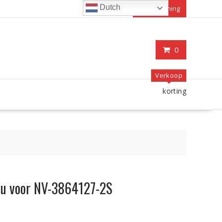
Dutch
Mijn rekening
0
Verkoop
korting
ccu voor NV-3864127-2S