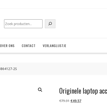
Zoeken
OVER ONS
CONTACT
VERLANGLIJSTJE
-3864127-2S
Originele laptop a
Oorspronkelijke
Huidige
€
79.31
€
49.57
prijs
prijs