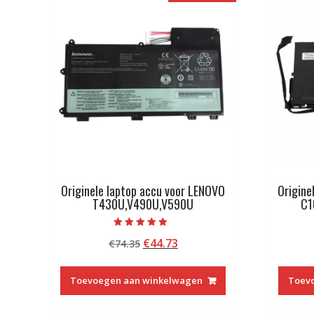
Originele laptop accu voor LENOVO
Origine
T430U,V490U,V590U
C1
Beoordeeld met
Oorspronkelijke
Huidige
€
44.73
€
74.35
5.00
van 5
prijs
prijs
was:
is:
Toevoegen aan winkelwagen
Toev
€74.35.
€44.73.