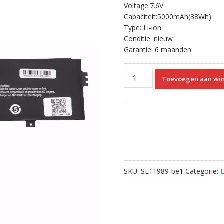
Voltage:7.6V
was:
is:
Capaciteit:5000mAh(38Wh)
€79.31.
€49.57.
Type: Li-ion
Conditie: nieuw
Garantie: 6 maanden
Originele
Toevoegen aan wi
laptop
accu
voor
NV-
3864127-
2S
aantal
SKU:
SL11989-be1
Categorie: