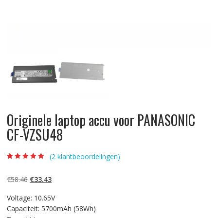
Originele laptop accu voor PANASONIC
CF-VZSU48
(
2
klantbeoordelingen)
Beoordeling
2
5.00
op 5
gebaseerd op
Oorspronkelijke
Huidige
€
58.46
€
33.43
klantbeoordelinge
n
prijs
prijs
Voltage: 10.65V
was:
is:
Capaciteit: 5700mAh (58Wh)
€58.46.
€33.43.