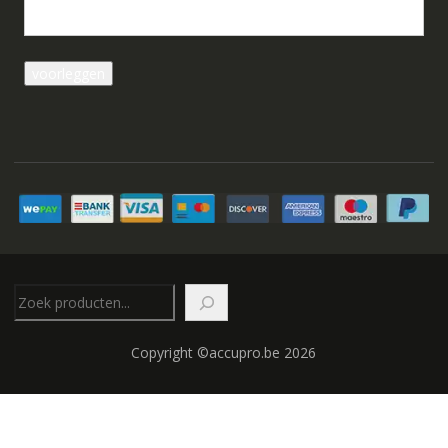
Zoeken
Copyright ©accupro.be 2026