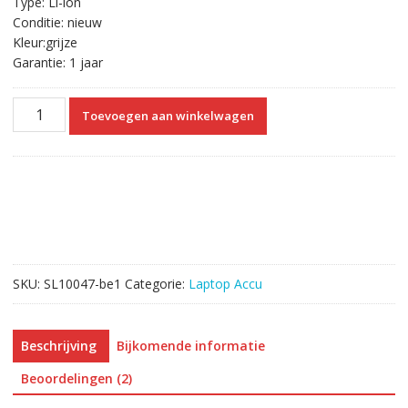
Type: Li-ion
Conditie: nieuw
Kleur:grijze
Garantie: 1 jaar
Originele
Toevoegen aan winkelwagen
laptop
accu
voor
PANASONIC
CF-
VZSU48
aantal
SKU:
SL10047-be1
Categorie:
Laptop Accu
Beschrijving
Bijkomende informatie
Beoordelingen (2)