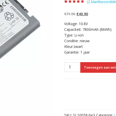
(
2
klantbeoordeli
Beoordeling
2
5.00
op 5
gebaseerd op
Oorspronkelijke
Huidige
€
71.90
€
40.90
klantbeoordelinge
n
prijs
prijs
Voltage: 10.8V
was:
is:
Capaciteit: 7800mAh (86Wh)
€71.90.
€40.90.
Type: Li-ion
Conditie: nieuw
Kleur:zwart
Garantie: 1 jaar
Originele
Toevoegen aan wi
laptop
accu
voor
PANASONIC
Toughbook
CF-
30
Series
SKU:
SL10058-be3
Categorie:
aantal