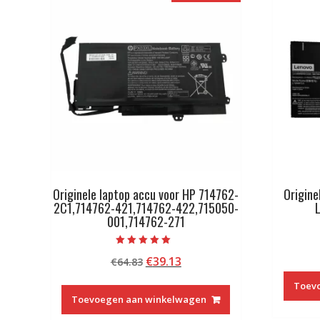
Originele laptop accu voor HP 714762-
Origine
2C1,714762-421,714762-422,715050-
001,714762-271
Beoordeeld met
Oorspronkelijke
Huidige
€
39.13
€
64.83
5.00
van 5
prijs
prijs
Toev
was:
is:
Toevoegen aan winkelwagen
€64.83.
€39.13.