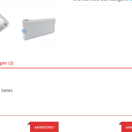
gen (2)
 Series
AANBIEDING!
AAN