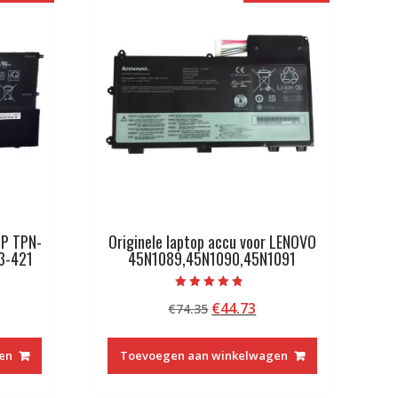
HP TPN-
Originele laptop accu voor LENOVO
3-421
45N1089,45N1090,45N1091
Beoordeeld
kelijke
idige
Oorspronkelijke
Huidige
€
44.73
€
74.35
met
4.50
js
prijs
prijs
van 5
was:
is:
en
Toevoegen aan winkelwagen
6.73.
€74.35.
€44.73.