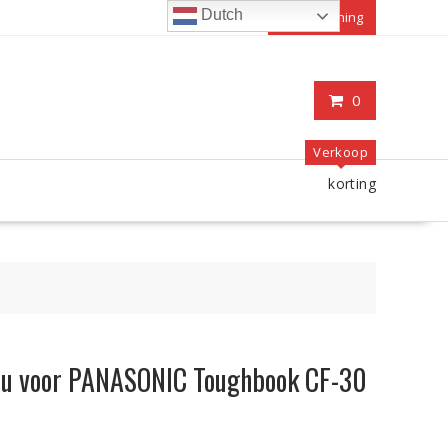
Dutch
Mijn rekening
0
Verkoop
korting
ccu voor PANASONIC Toughbook CF-30