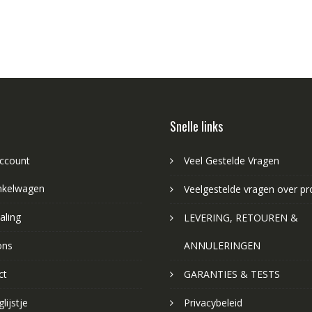
Snelle links
account
Veel Gestelde Vragen
nkelwagen
Veelgestelde vragen over p
aling
LEVERING, RETOUREN &
ons
ANNULERINGEN
ct
GARANTIES & TESTS
lijstje
Privacybeleid