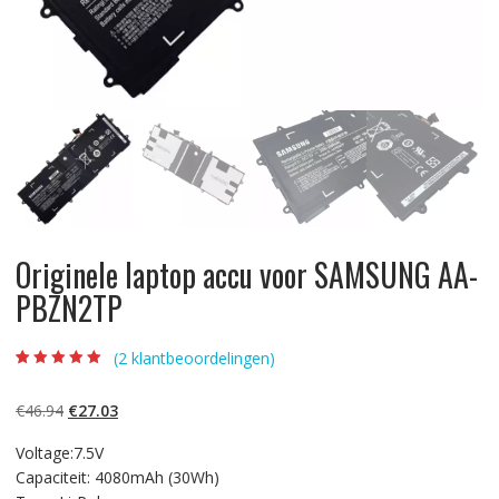
Originele laptop accu voor SAMSUNG AA-
PBZN2TP
(
2
klantbeoordelingen)
Beoordeling
2
5.00
op 5
gebaseerd op
Oorspronkelijke
Huidige
€
46.94
€
27.03
klantbeoordelinge
n
prijs
prijs
Voltage:7.5V
was:
is:
Capaciteit: 4080mAh (30Wh)
€46.94.
€27.03.