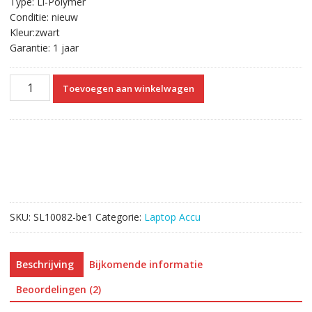
Type: Li-Polymer
Conditie: nieuw
Kleur:zwart
Garantie: 1 jaar
Originele
Toevoegen aan winkelwagen
laptop
accu
voor
SAMSUNG
AA-
PBZN2TP
aantal
SKU:
SL10082-be1
Categorie:
Laptop Accu
Beschrijving
Bijkomende informatie
Beoordelingen (2)