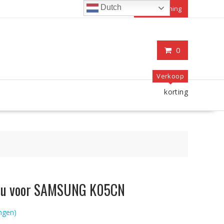
Dutch
Mijn rekening
0
Verkoop
korting
accu voor SAMSUNG K05CN
ngen)