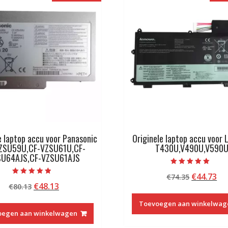
e laptop accu voor Panasonic
Originele laptop accu voor
ZSU59U,CF-VZSU61U,CF-
T430U,V490U,V590
SU64AJS,CF-VZSU61AJS
Beoordeeld met
Oorspron
Hu
€
44.73
€
74.35
5.00
Beoordeeld
van 5
Oorspronkelijke
Huidige
€
48.13
€
80.13
prijs
pri
met
4.50
prijs
prijs
was:
is:
van 5
Toevoegen aan winkelwag
was:
is:
€74.35.
€4
oegen aan winkelwagen
€80.13.
€48.13.