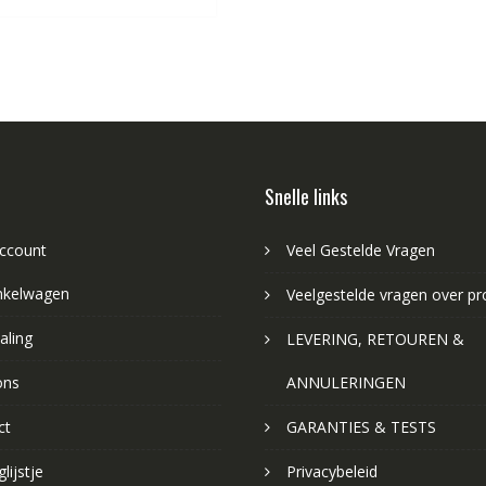
Snelle links
account
Veel Gestelde Vragen
nkelwagen
Veelgestelde vragen over p
aling
LEVERING, RETOUREN &
ons
ANNULERINGEN
ct
GARANTIES & TESTS
lijstje
Privacybeleid