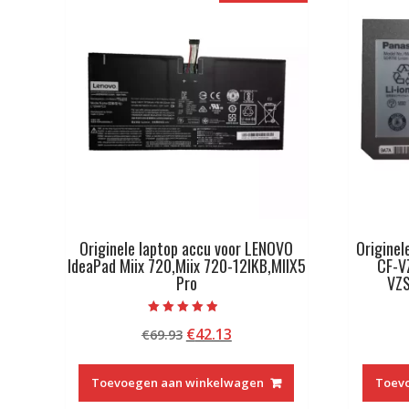
Originele laptop accu voor LENOVO
Originel
IdeaPad Miix 720,Miix 720-12IKB,MIIX5
CF-V
Pro
VZ
Beoordeeld
Oorspronkelijke
Huidige
€
42.13
€
69.93
met
4.50
prijs
prijs
van 5
was:
is:
Toevoegen aan winkelwagen
Toev
€69.93.
€42.13.