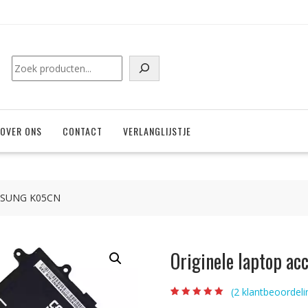
Zoeken
OVER ONS
CONTACT
VERLANGLIJSTJE
SAMSUNG K05CN
Originele laptop 
(
2
klantbeoordeli
Beoordeling
2