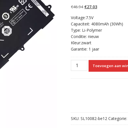
5.00
op 5
gebaseerd op
Oorspronkelijke
Huidige
€
46.94
€
27.03
klantbeoordelinge
n
prijs
prijs
Voltage:7.5V
was:
is:
Capaciteit: 4080mAh (30Wh)
€46.94.
€27.03.
Type: Li-Polymer
Conditie: nieuw
Kleur:zwart
Garantie: 1 jaar
Originele
Toevoegen aan wi
laptop
accu
voor
SAMSUNG
K05CN
aantal
SKU:
SL10082-be12
Categorie