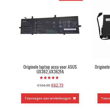
Originele laptop accu voor ASUS
Originel
UX362,UX362FA
Beoordeeld met
Oorspronkelijke
Huidige
€
62.73
€
104.95
5.00
van 5
prijs
prijs
was:
is:
Toevoegen aan winkelwagen
Toev
€104.95.
€62.73.