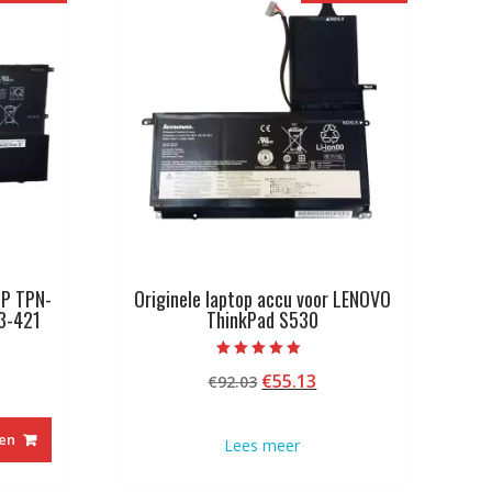
HP TPN-
Originele laptop accu voor LENOVO
3-421
ThinkPad S530
Beoordeeld met
kelijke
idige
Oorspronkelijke
Huidige
€
55.13
€
92.03
5.00
van 5
js
prijs
prijs
was:
is:
en
Lees meer
6.73.
€92.03.
€55.13.