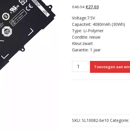
5.00
op 5
gebaseerd op
Oorspronkelijke
Huidige
€
46.94
€
27.03
klantbeoordelinge
n
prijs
prijs
Voltage:7.5V
was:
is:
Capaciteit: 4080mAh (30Wh)
€46.94.
€27.03.
Type: Li-Polymer
Conditie: nieuw
Kleur:zwart
Garantie: 1 jaar
Originele
Toevoegen aan wi
laptop
accu
voor
SAMSUNG
XE500T1C
aantal
SKU:
SL10082-be10
Categorie