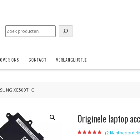
Zoeken
OVER ONS
CONTACT
VERLANGLIJSTJE
AMSUNG XE500T1C
Originele laptop 
(
2
klantbeoordeli
Beoordeling
2