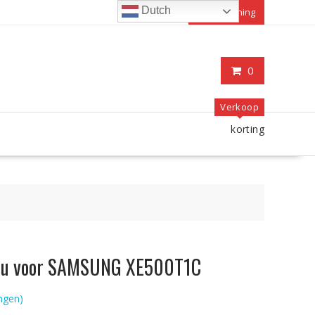
Dutch
Mijn rekening
0
Verkoop
korting
accu voor SAMSUNG XE500T1C
ngen)