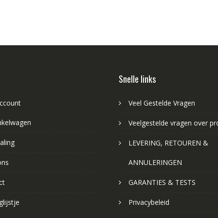
Snelle links
account
Veel Gestelde Vragen
nkelwagen
Veelgestelde vragen over p
aling
LEVERING, RETOUREN &
ons
ANNULERINGEN
ct
GARANTIES & TESTS
lijstje
Privacybeleid