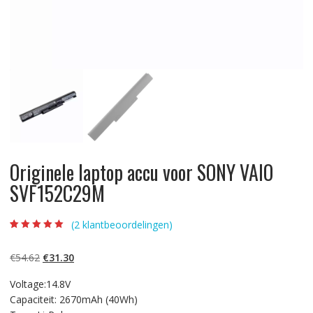
Originele laptop accu voor SONY VAIO
SVF152C29M
(
2
klantbeoordelingen)
Beoordeling
2
5.00
op 5
gebaseerd op
Oorspronkelijke
Huidige
€
54.62
€
31.30
klantbeoordelinge
n
prijs
prijs
Voltage:14.8V
was:
is:
Capaciteit: 2670mAh (40Wh)
€54.62.
€31.30.