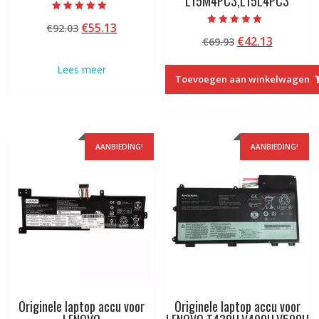
L15M4PC3,L15L4PC3
Beoordeeld met
Oorspronkelijke
Huidige
€
55.13
€
92.03
5.00
Beoordeeld met
van 5
Oorspronkelij
Huidige
€
42.13
prijs
prijs
€
69.93
5.00
van 5
prijs
prijs
was:
is:
Lees meer
was:
is:
€92.03.
€55.13.
Toevoegen aan winkelwagen
€69.93.
€42.13.
AANBIEDING!
AANBIEDING!
Originele laptop accu voor
Originele laptop accu voor