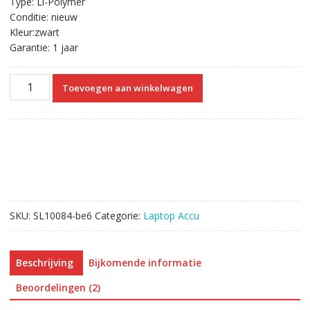
Type: Li-Polymer
Conditie: nieuw
Kleur:zwart
Garantie: 1 jaar
Originele
Toevoegen aan winkelwagen
laptop
accu
voor
SONY
VAIO
SVF152C29M
aantal
SKU:
SL10084-be6
Categorie:
Laptop Accu
Beschrijving
Bijkomende informatie
Beoordelingen (2)