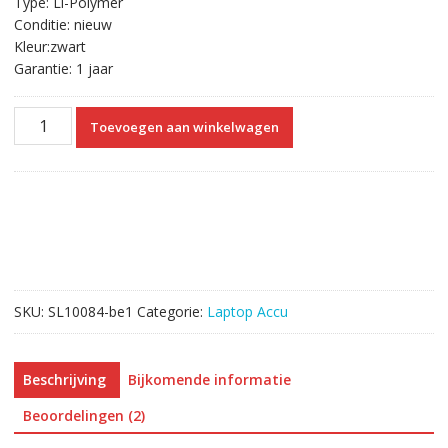
Type: Li-Polymer
Conditie: nieuw
Kleur:zwart
Garantie: 1 jaar
Originele
Toevoegen aan winkelwagen
laptop
accu
voor
SONY
VGP-
BPS35A
aantal
SKU:
SL10084-be1
Categorie:
Laptop Accu
Beschrijving
Bijkomende informatie
Beoordelingen (2)