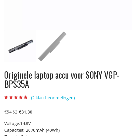
Originele laptop accu voor SONY VGP-
BPS35A
(
2
klantbeoordelingen)
Beoordeling
2
4.50
op 5
gebaseerd op
Oorspronkelijke
Huidige
€
54.62
€
31.30
klantbeoordelin
gen
prijs
prijs
Voltage:14.8V
was:
is:
Capaciteit: 2670mAh (40Wh)
€54.62.
€31.30.