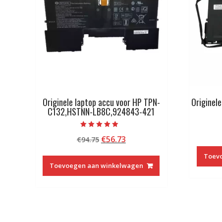
Originele laptop accu voor HP TPN-
Originel
C132,HSTNN-LB8C,924843-421
Beoordeeld met
Oorspronkelijke
Huidige
€
56.73
€
94.75
5.00
van 5
prijs
prijs
Toev
was:
is:
Toevoegen aan winkelwagen
€94.75.
€56.73.