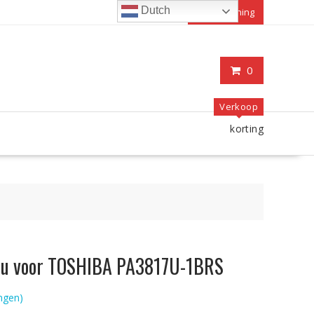
Dutch
Mijn rekening
0
Verkoop
korting
ccu voor TOSHIBA PA3817U-1BRS
ngen)