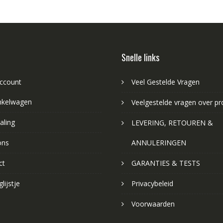
Snelle links
account
Veel Gestelde Vragen
nkelwagen
Veelgestelde vragen over p
aling
LEVERING, RETOUREN &
ons
ANNULERINGEN
ct
GARANTIES & TESTS
lijstje
Privacybeleid
Voorwaarden