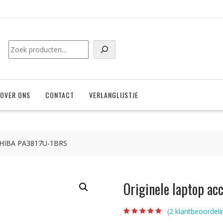
Zoeken
OVER ONS
CONTACT
VERLANGLIJSTJE
OSHIBA PA3817U-1BRS
Originele laptop a
(
2
klantbeoordeli
Beoordeling
2