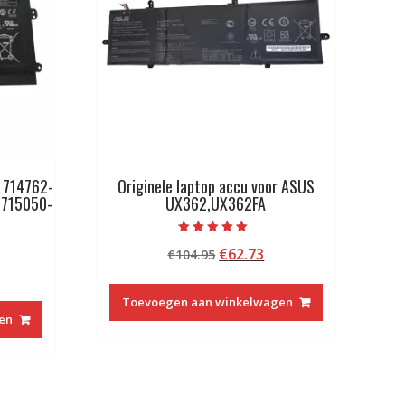
P 714762-
Originele laptop accu voor ASUS
,715050-
UX362,UX362FA
Beoordeeld met
Oorspronkelijke
Huidige
€
62.73
€
104.95
5.00
van 5
kelijke
idige
prijs
prijs
js
was:
is:
Toevoegen aan winkelwagen
€104.95.
€62.73.
en
9.13.