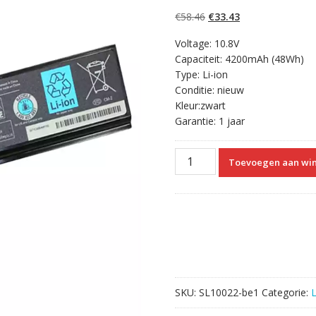
5.00
op 5
gebaseerd op
Oorspronkelijke
Huidige
€
58.46
€
33.43
klantbeoordelinge
n
prijs
prijs
Voltage: 10.8V
was:
is:
Capaciteit: 4200mAh (48Wh)
€58.46.
€33.43.
Type: Li-ion
Conditie: nieuw
Kleur:zwart
Garantie: 1 jaar
Originele
Toevoegen aan wi
laptop
accu
voor
TOSHIBA
PA3817U-
1BRS
aantal
SKU:
SL10022-be1
Categorie: