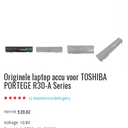
Originele laptop accu voor TOSHIBA
PORTEGE R30-A Series
(
2
klantbeoordelingen)
Beoordeling
2
5.00
op 5
gebaseerd op
Oorspronkelijke
Huidige
€
69.98
€
39.83
klantbeoordelinge
n
prijs
prijs
Voltage: 10.8V
was:
is: