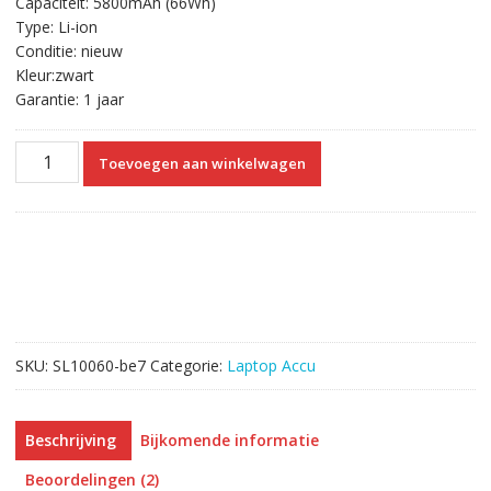
Capaciteit: 5800mAh (66Wh)
€69.98.
€39.83.
Type: Li-ion
Conditie: nieuw
Kleur:zwart
Garantie: 1 jaar
Originele
Toevoegen aan winkelwagen
laptop
accu
voor
TOSHIBA
PORTEGE
R30-
A
Series
SKU:
SL10060-be7
Categorie:
Laptop Accu
aantal
Beschrijving
Bijkomende informatie
Beoordelingen (2)