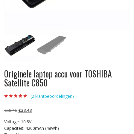
Originele laptop accu voor TOSHIBA
Satellite C850
(
2
klantbeoordelingen)
Beoordeling
2
4.50
op 5
gebaseerd op
Oorspronkelijke
Huidige
€
58.46
€
33.43
klantbeoordelin
gen
prijs
prijs
Voltage: 10.8V
was:
is:
Capaciteit: 4200mAh (48Wh)
€58.46.
€33.43.