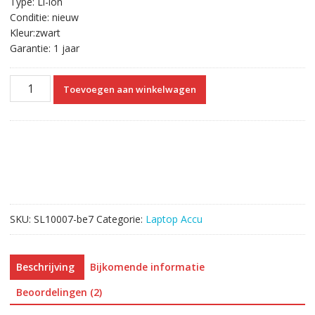
Type: Li-ion
Conditie: nieuw
Kleur:zwart
Garantie: 1 jaar
Originele
Toevoegen aan winkelwagen
laptop
accu
voor
TOSHIBA
Satellite
C850
aantal
SKU:
SL10007-be7
Categorie:
Laptop Accu
Beschrijving
Bijkomende informatie
Beoordelingen (2)