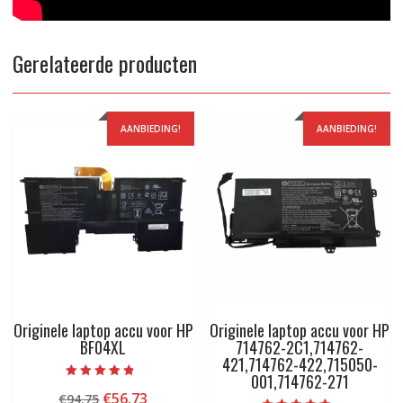
Gerelateerde producten
AANBIEDING!
AANBIEDING!
Originele laptop accu voor HP
Originele laptop accu voor HP
BF04XL
714762-2C1,714762-
421,714762-422,715050-
001,714762-271
Beoordeeld
Oorspronkelijke
Huidige
€
56.73
€
94.75
met