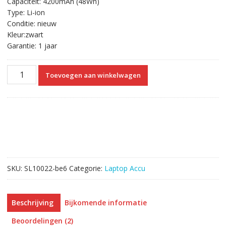
Capaciteit: 4200mAh (48Wh)
€58.46.
€33.43.
Type: Li-ion
Conditie: nieuw
Kleur:zwart
Garantie: 1 jaar
Originele
Toevoegen aan winkelwagen
laptop
accu
voor
TOSHIBA
Satellite
L655,Satellite
L650
aantal
SKU:
SL10022-be6
Categorie:
Laptop Accu
Beschrijving
Bijkomende informatie
Beoordelingen (2)