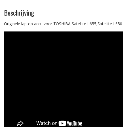
Beschrijving
Originele laptop accu voor TOSHIBA Satellite L655,Satellite L650