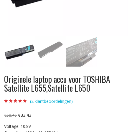
Originele laptop accu voor TOSHIBA
Satellite L655,Satellite L650
(
2
klantbeoordelingen)
Beoordeling
2
4.50
op 5
gebaseerd op
Oorspronkelijke
Huidige
€
58.46
€
33.43
klantbeoordelin
gen
prijs
prijs
Voltage: 10.8V
was:
is: