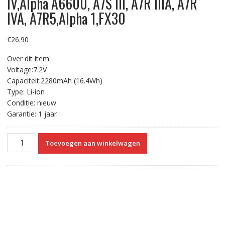
IV,Alpha A6600, A7S III, A7R IIIA, A7R
IVA, A7R5,Alpha 1,FX30
€
26.90
Over dit item:
Voltage:7.2V
Capaciteit:2280mAh (16.4Wh)
Type: Li-ion
Conditie: nieuw
Garantie: 1 jaar
USB-
Toevoegen aan winkelwagen
C
Type
C
Input
Vervangende
Accu
Compatibel