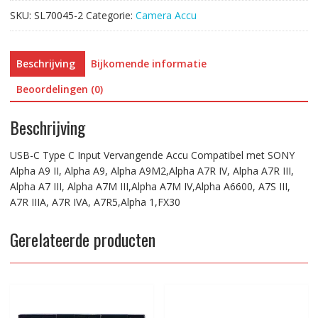
met
SKU:
SL70045-2
Categorie:
Camera Accu
SONY
Alpha
A9
Beschrijving
Bijkomende informatie
II,
Alpha
Beoordelingen (0)
A9,
Alpha
Beschrijving
A9M2,Alpha
A7R
USB-C Type C Input Vervangende Accu Compatibel met SONY
IV,
Alpha A9 II, Alpha A9, Alpha A9M2,Alpha A7R IV, Alpha A7R III,
Alpha
Alpha A7 III, Alpha A7M III,Alpha A7M IV,Alpha A6600, A7S III,
A7R
A7R IIIA, A7R IVA, A7R5,Alpha 1,FX30
III,
Alpha
Gerelateerde producten
A7
III,
Alpha
A7M
III,Alpha
A7M