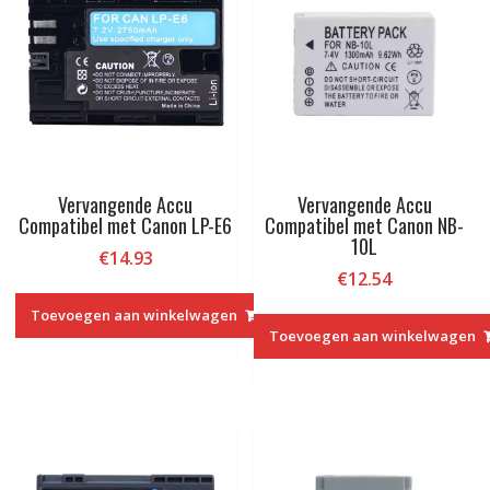
IV,Alpha
A6600,
A7S
III,
A7R
IIIA,
A7R
IVA,
Vervangende Accu
Vervangende Accu
A7R5,Alpha
Compatibel met Canon LP-E6
Compatibel met Canon NB-
1,FX30
10L
€
14.93
aantal
€
12.54
Toevoegen aan winkelwagen
Toevoegen aan winkelwagen