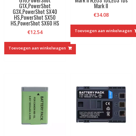
G1X,PowerShot
Mark II
G3X,PowerShot SX40
€
34.08
HS,PowerShot SX50
HS,PowerShot SX60 HS
Toevoegen aan winkelwagen
€
12.54
Toevoegen aan winkelwagen