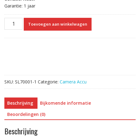
Garantie: 1 jaar
Vervangende
Toevoegen aan winkelwagen
Accu
Compatibel
met
Canon
LP-
E6
aantal
SKU:
SL70001-1
Categorie:
Camera Accu
Beschrijving
Bijkomende informatie
Beoordelingen (0)
Beschrijving