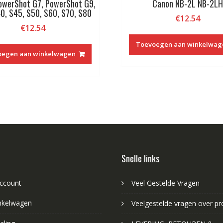
owerShot G7, PowerShot G9,
Canon NB-2L NB-2LH
0, S45, S50, S60, S70, S80
€
12.54
€
12.54
Toevoegen aan winkelwag
oegen aan winkelwagen
Snelle links
account
Veel Gestelde Vragen
nkelwagen
Veelgestelde vragen over p