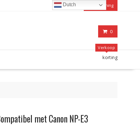
Dutch
Mijn rekening
0
Verkoop
korting
Compatibel met Canon NP-E3