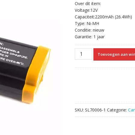
Over dit item:
Voltage:12V
Capaciteit:2200mAh (26.4Wh)
Type: Ni-MH
Conditie: nieuw
Garantie: 1 jaar
Vervangende
Toevoegen aan wi
Accu
Compatibel
met
Canon
NP-
E3
aantal
SKU:
SL70006-1
Categorie:
Ca