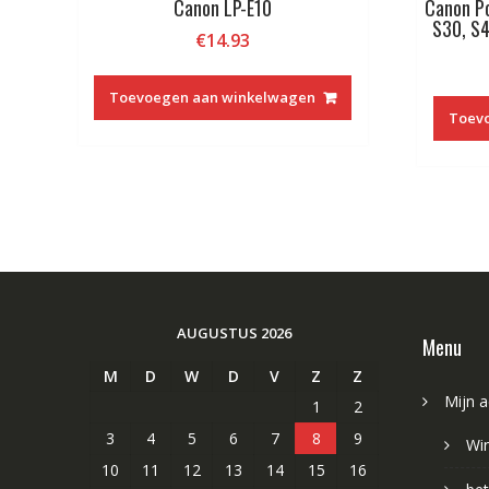
Canon LP-E10
Canon P
S30, S4
€
14.93
Toevoegen aan winkelwagen
Toev
AUGUSTUS 2026
Menu
M
D
W
D
V
Z
Z
Mijn 
1
2
3
4
5
6
7
8
9
Wi
10
11
12
13
14
15
16