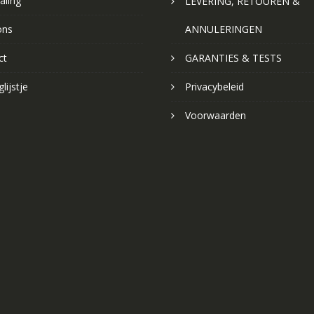
aling
LEVERING, RETOUREN &
ons
ANNULERINGEN
ct
GARANTIES & TESTS
lijstje
Privacybeleid
Voorwaarden