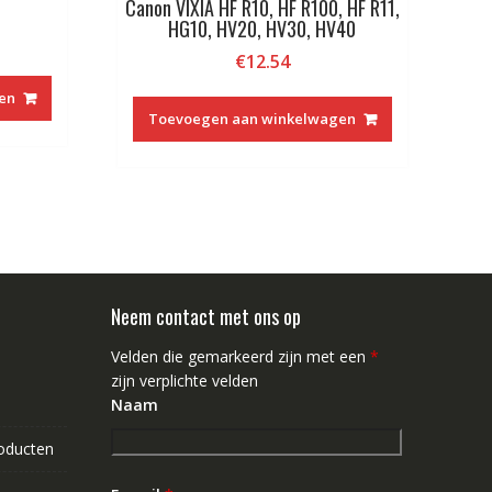
Canon VIXIA HF R10, HF R100, HF R11,
HG10, HV20, HV30, HV40
€
12.54
en
Toevoegen aan winkelwagen
Neem contact met ons op
Velden die gemarkeerd zijn met een
*
zijn verplichte velden
Naam
roducten