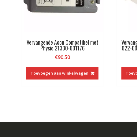
Vervangende Accu Compatibel met
Vervan
Physio 21330-001176
022-0
€
90.50
Toevoegen aan winkelwagen
Toev