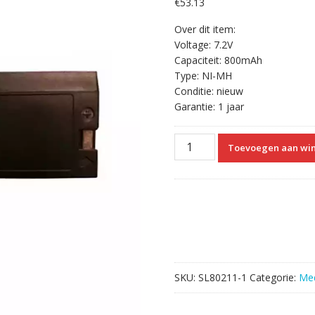
€
53.13
Over dit item:
Voltage: 7.2V
Capaciteit: 800mAh
Type: NI-MH
Conditie: nieuw
Garantie: 1 jaar
Vervangende
Toevoegen aan wi
Accu
Compatibel
met
Choice
MMED6000DP
aantal
SKU:
SL80211-1
Categorie:
Med