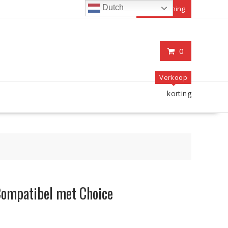
Dutch
Mijn rekening
0
Verkoop
korting
ompatibel met Choice