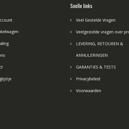
Snelle links
account
Veel Gestelde Vragen
nkelwagen
Veelgestelde vragen over p
aling
LEVERING, RETOUREN &
ons
ANNULERINGEN
ct
GARANTIES & TESTS
lijstje
Privacybeleid
Voorwaarden