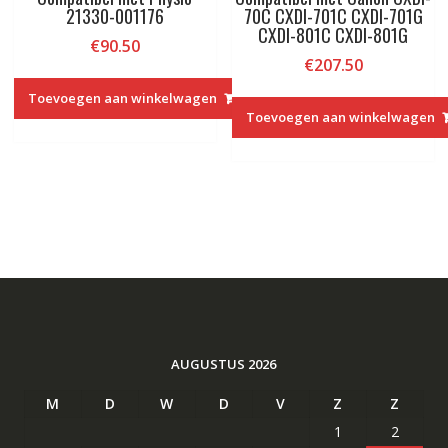
21330-001176
70C CXDI-701C CXDI-701G
CXDI-801C CXDI-801G
€
90.50
€
207.50
Toevoegen aan winkelwagen
Toevoegen aan winkelwagen
AUGUSTUS 2026
M
D
W
D
V
Z
Z
1
2