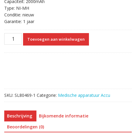
Capaciteit: 2000mAh
Type: NI-MH
Conditie: nieuw
Garantie: 1 jaar
Vervangende
Toevoegen aan winkelwagen
Accu
Compatibel
met
DAIWHA
MP-
1000
8H-
E200AA
SKU:
SL80469-1
Categorie:
Medische apparatuur Accu
AITECS-
DF12
aantal
Beschrijving
Bijkomende informatie
Beoordelingen (0)