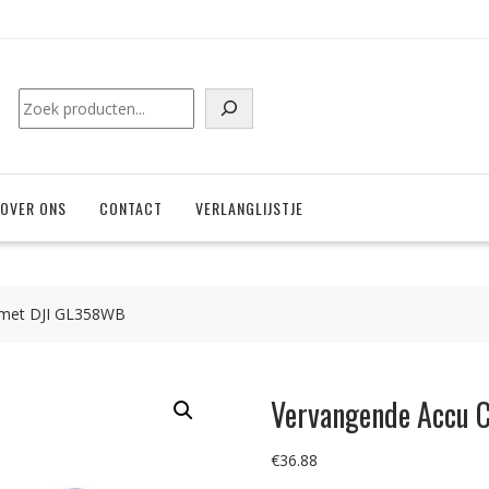
Zoeken
OVER ONS
CONTACT
VERLANGLIJSTJE
 met DJI GL358WB
Vervangende Accu 
€
36.88