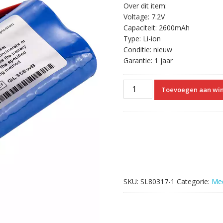
Over dit item:
Voltage: 7.2V
Capaciteit: 2600mAh
Type: Li-ion
Conditie: nieuw
Garantie: 1 jaar
Vervangende
Toevoegen aan wi
Accu
Compatibel
met
DJI
GL358WB
aantal
SKU:
SL80317-1
Categorie:
Med