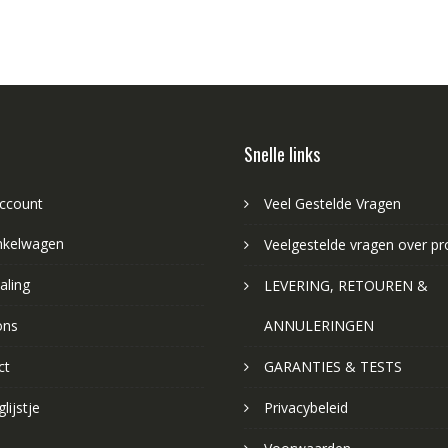
Snelle links
account
Veel Gestelde Vragen
nkelwagen
Veelgestelde vragen over p
aling
LEVERING, RETOUREN &
ons
ANNULERINGEN
ct
GARANTIES & TESTS
lijstje
Privacybeleid