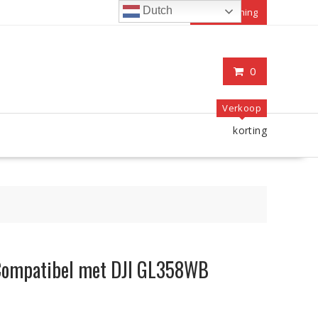
Dutch
Mijn rekening
0
Verkoop
korting
Compatibel met DJI GL358WB