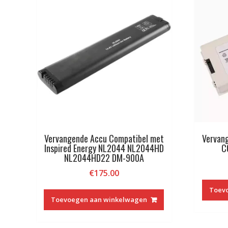
Vervangende Accu Compatibel met
Vervan
Inspired Energy NL2044 NL2044HD
C
NL2044HD22 DM-900A
€
175.00
Toev
Toevoegen aan winkelwagen