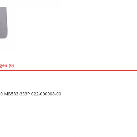
00
aantal
gen (0)
-00 MB583-3S3P 022-000008-00