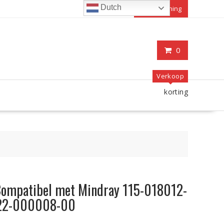
Dutch
Mijn rekening
0
Verkoop
korting
Compatibel met Mindray 115-018012-
22-000008-00