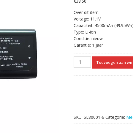
€
38.50
Over dit item:
Voltage: 11.1V
Capaciteit: 4500mAh (49.95Wh
Type: Li-ion
Conditie: nieuw
Garantie: 1 jaar
Vervangende
Toevoegen aan wi
Accu
Compatibel
met
Mindray
115-
018012-
00
MB583-
SKU:
SL80001-6
Categorie:
Med
3S3P
022-
000008-