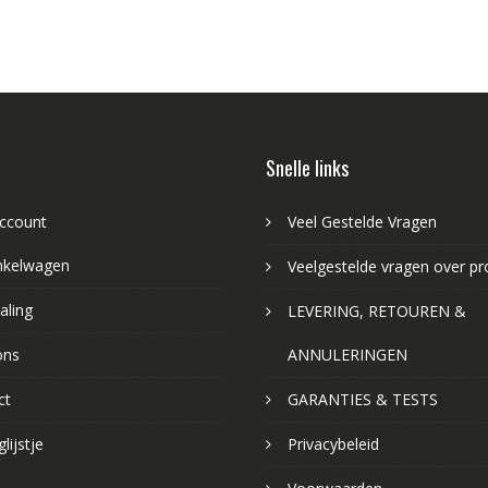
Snelle links
account
Veel Gestelde Vragen
nkelwagen
Veelgestelde vragen over p
aling
LEVERING, RETOUREN &
ons
ANNULERINGEN
ct
GARANTIES & TESTS
lijstje
Privacybeleid