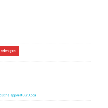
)
nkelwagen
ische apparatuur Accu