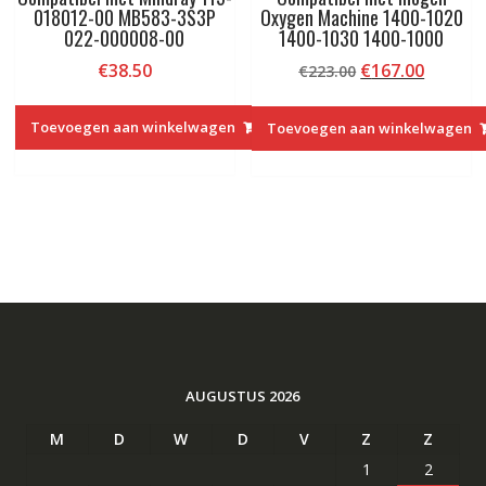
018012-00 MB583-3S3P
Oxygen Machine 1400-1020
022-000008-00
1400-1030 1400-1000
Oorspronkelij
Huidig
€
38.50
€
167.00
€
223.00
prijs
prijs
was:
is:
Toevoegen aan winkelwagen
Toevoegen aan winkelwagen
€223.00.
€167.00
AUGUSTUS 2026
M
D
W
D
V
Z
Z
1
2