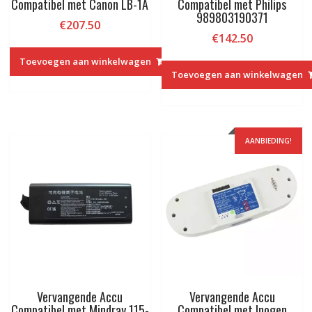
Compatibel met Canon LB-1A
Compatibel met Philips
989803190371
€
207.50
€
142.50
Toevoegen aan winkelwagen
Toevoegen aan winkelwagen
AANBIEDING!
Vervangende Accu
Vervangende Accu
Compatibel met Mindray 115-
Compatibel met Inogen