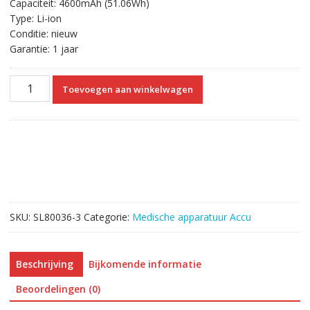
Capaciteit: 4600mAh (51.06Wh)
Type: Li-ion
Conditie: nieuw
Garantie: 1 jaar
Vervangende
Toevoegen aan winkelwagen
Accu
Compatibel
met
Mindray
Passport
2
Passport
V
SKU:
SL80036-3
Categorie:
Medische apparatuur Accu
Spectrum,Spectrum
OR,Trio,IPM9800
aantal
Beschrijving
Bijkomende informatie
Beoordelingen (0)