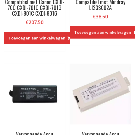
Compatibel met Canon CXDI-
Compatibel met Mindray
70C CXDI-701C CXDI-701G
LI23S002A
CXDI-801C CXDI-801G
€
38.50
€
207.50
Toevoegen aan winkelwagen
Toevoegen aan winkelwagen
Vervangende Accu
Vervangende Accu