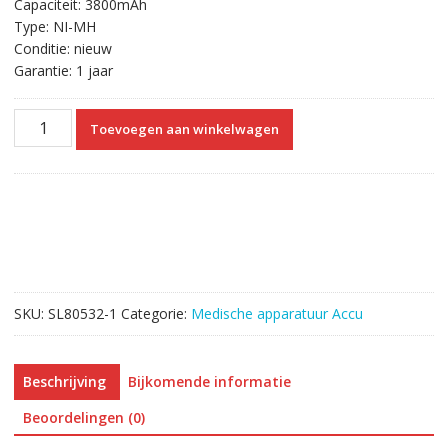
Capaciteit: 3800mAh
Type: NI-MH
Conditie: nieuw
Garantie: 1 jaar
Vervangende
Toevoegen aan winkelwagen
Accu
Compatibel
met
Nellcor
Puritan
Bennett
069308,8HR-
4/3AU,M6008-
SKU:
SL80532-1
Categorie:
Medische apparatuur Accu
0
aantal
Beschrijving
Bijkomende informatie
Beoordelingen (0)