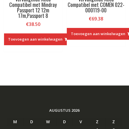
Compatibel met Mindray
Compatibel met COMEN 022-
Passport 12 12m
000119-00
17m,Passport 8
€
69.38
€
38.50
Toevoegen aan winkelwagen
Toevoegen aan winkelwagen
AUGUSTUS 2026
M
D
W
D
V
Z
Z