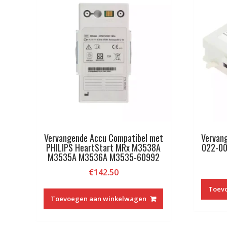
Vervangende Accu Compatibel met
Vervan
PHILIPS HeartStart MRx M3538A
022-0
M3535A M3536A M3535-60992
€
142.50
Toev
Toevoegen aan winkelwagen