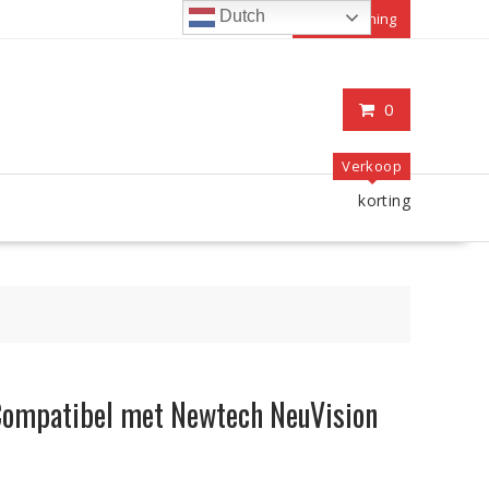
Dutch
Mijn rekening
0
Verkoop
korting
Compatibel met Newtech NeuVision