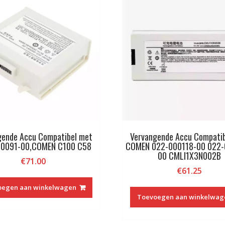
gende Accu Compatibel met
Vervangende Accu Compati
00091-00,COMEN C100 C58
COMEN 022-000118-00 022-
00 CMLI1X3N002B
€
71.00
€
61.25
oegen aan winkelwagen
Toevoegen aan winkelwag