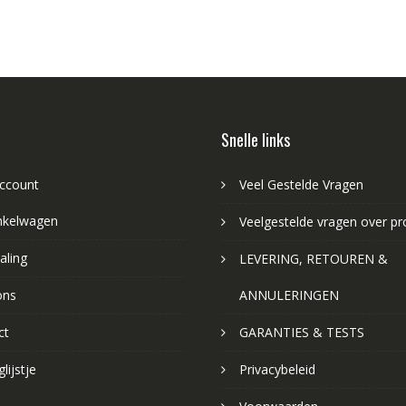
Snelle links
account
Veel Gestelde Vragen
nkelwagen
Veelgestelde vragen over p
aling
LEVERING, RETOUREN &
ons
ANNULERINGEN
ct
GARANTIES & TESTS
lijstje
Privacybeleid