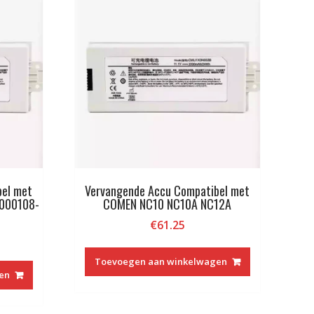
bel met
Vervangende Accu Compatibel met
000108-
COMEN NC10 NC10A NC12A
€
61.25
Toevoegen aan winkelwagen
en