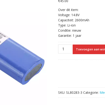
€
45.00
Over dit item:
Voltage: 14.8V
Capaciteit: 2600mAh
Type: Li-ion
Conditie: nieuw
Garantie: 1 jaar
Vervangende
Toevoegen aan wi
Accu
Compatibel
met
Newtech
NeuVision
500
aantal
SKU:
SL80283-3
Categorie:
Med