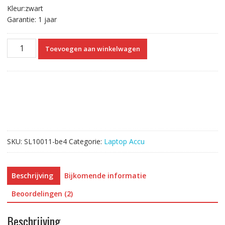
Kleur:zwart
Garantie: 1 jaar
Originele
Toevoegen aan winkelwagen
laptop
accu
voor
ASUS
A42-
K53
aantal
SKU:
SL10011-be4
Categorie:
Laptop Accu
Beschrijving
Bijkomende informatie
Beoordelingen (2)
Beschrijving