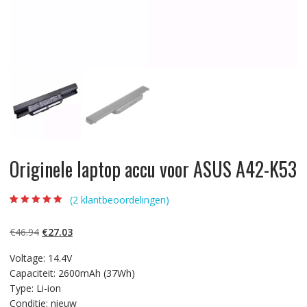
Originele laptop accu voor ASUS A42-K53
(
2
klantbeoordelingen)
Beoordeling
2
5.00
op 5
gebaseerd op
Oorspronkelijke
Huidige
€
46.94
€
27.03
klantbeoordelinge
n
prijs
prijs
Voltage: 14.4V
was:
is:
Capaciteit: 2600mAh (37Wh)
€46.94.
€27.03.
Type: Li-ion
Conditie: nieuw