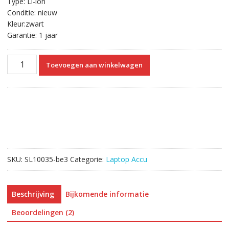
Type: Li-ion
Conditie: nieuw
Kleur:zwart
Garantie: 1 jaar
Originele
Toevoegen aan winkelwagen
laptop
accu
voor
ASUS
F550
series
aantal
SKU:
SL10035-be3
Categorie:
Laptop Accu
Beschrijving
Bijkomende informatie
Beoordelingen (2)