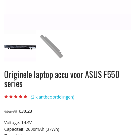
Originele laptop accu voor ASUS F550
series
(
2
klantbeoordelingen)
Beoordeling
2
4.50
op 5
gebaseerd op
Oorspronkelijke
Huidige
€
52.70
€
30.23
klantbeoordelin
gen
prijs
prijs
Voltage: 14.4V
was:
is:
Capaciteit: 2600mAh (37Wh)
€52.70.
€30.23.