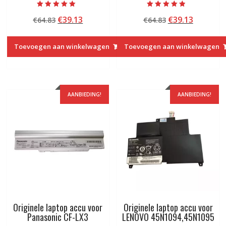
Beoordeeld met
Beoordeeld
Oorspronkelijke
Huidige
Oorspronkelij
Huidige
€
39.13
€
39.13
€
64.83
€
64.83
5.00
met
van 5
4.50
prijs
prijs
prijs
prijs
van 5
was:
is:
was:
is:
Toevoegen aan winkelwagen
Toevoegen aan winkelwagen
€64.83.
€39.13.
€64.83.
€39.13.
AANBIEDING!
AANBIEDING!
Originele laptop accu voor
Originele laptop accu voor
Panasonic CF-LX3
LENOVO 45N1094,45N1095