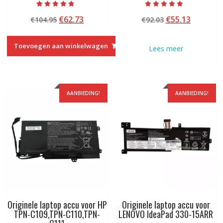
Beoordeeld
Beoordeeld met
Oorspronkelijke
Huidige
Oorspronkelij
Huidige
€
62.73
€
55.13
€
104.95
€
92.03
met
5.00
4.50
van 5
prijs
prijs
prijs
prijs
van 5
was:
is:
was:
is:
Toevoegen aan winkelwagen
Lees meer
€104.95.
€62.73.
€92.03.
€55.13.
AANBIEDING!
AANBIEDING!
Originele laptop accu voor HP
Originele laptop accu voor
TPN-C109,TPN-C110,TPN-
LENOVO IdeaPad 330-15ARR