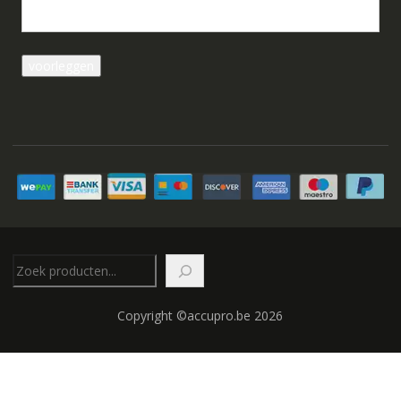
Zoeken
Copyright ©accupro.be 2026