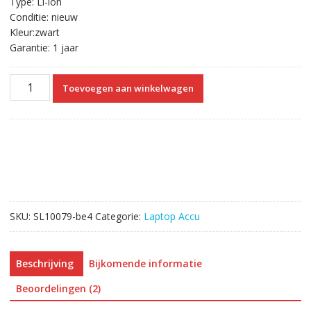
Type: Li-ion
Conditie: nieuw
Kleur:zwart
Garantie: 1 jaar
Originele
Toevoegen aan winkelwagen
laptop
accu
voor
ASUS
LOA2016
aantal
SKU:
SL10079-be4
Categorie:
Laptop Accu
Beschrijving
Bijkomende informatie
Beoordelingen (2)