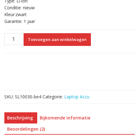
Type: Li-ion
Conditie: nieuw
Kleur:zwart
Garantie: 1 jaar
Originele
Toevoegen aan winkelwagen
laptop
accu
voor
CLEVO
P177SM,P177SM-
A
aantal
SKU:
SL10030-be4
Categorie:
Laptop Accu
Beschrijving
Bijkomende informatie
Beoordelingen (2)