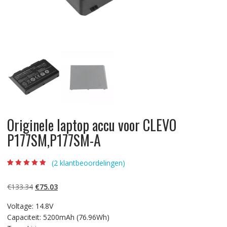
Originele laptop accu voor CLEVO
P177SM,P177SM-A
(
2
klantbeoordelingen)
Beoordeling
2
5.00
op 5
gebaseerd op
Oorspronkelijke
Huidige
€
133.34
€
75.03
klantbeoordelinge
n
prijs
prijs
Voltage: 14.8V
was:
is:
Capaciteit: 5200mAh (76.96Wh)
€133.34.
€75.03.