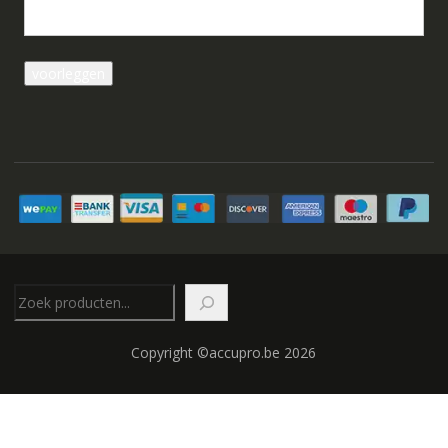
Zoeken
Copyright ©accupro.be 2026