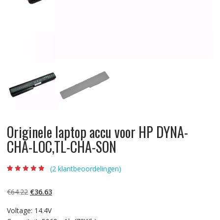
Originele laptop accu voor HP DYNA-
CHA-LOC,TL-CHA-SON
(
2
klantbeoordelingen)
Beoordeling
2
4.50
op 5
gebaseerd op
Oorspronkelijke
Huidige
€
64.22
€
36.63
klantbeoordelin
gen
prijs
prijs
Voltage: 14.4V
was:
is: