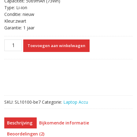
Capaciteit: 5069mAh (73Wh)
€64.22.
€36.63.
Type: Li-ion
Conditie: nieuw
Kleur:zwart
Garantie: 1 jaar
Originele
Toevoegen aan winkelwagen
laptop
accu
voor
HP
DYNA-
CHA-
LOC,TL-
CHA-
SKU:
SL10100-be7
Categorie:
Laptop Accu
SON
aantal
Beschrijving
Bijkomende informatie
Beoordelingen (2)