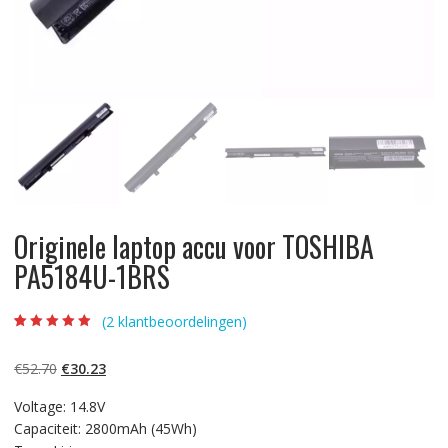
Originele laptop accu voor TOSHIBA
PA5184U-1BRS
(
2
klantbeoordelingen)
Beoordeling
2
5.00
op 5
gebaseerd op
Oorspronkelijke
Huidige
€
52.70
€
30.23
klantbeoordelinge
n
prijs
prijs
Voltage: 14.8V
was:
is:
Capaciteit: 2800mAh (45Wh)
€52.70.
€30.23.