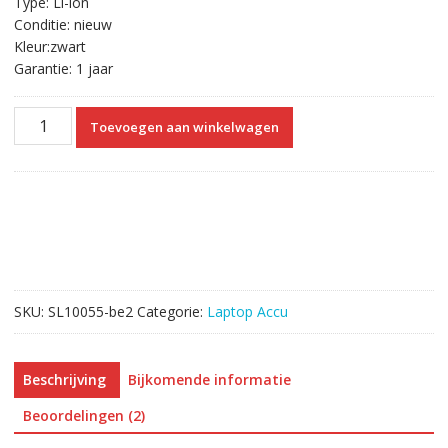
Type: Li-ion
Conditie: nieuw
Kleur:zwart
Garantie: 1 jaar
Originele
Toevoegen aan winkelwagen
laptop
accu
voor
TOSHIBA
PA5184U-
1BRS
aantal
SKU:
SL10055-be2
Categorie:
Laptop Accu
Beschrijving
Bijkomende informatie
Beoordelingen (2)