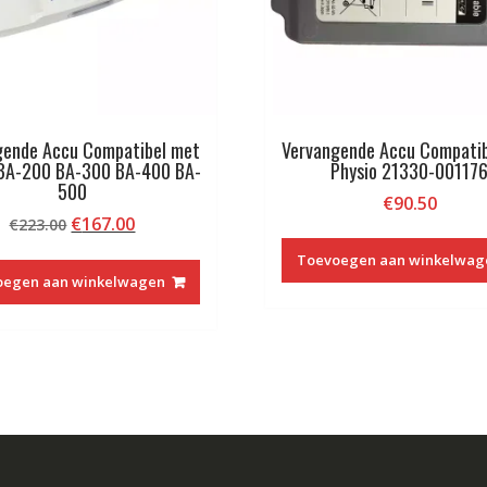
gende Accu Compatibel met
Vervangende Accu Compati
 BA-200 BA-300 BA-400 BA-
Physio 21330-00117
500
€
90.50
Oorspronkelijke
Huidige
€
167.00
€
223.00
prijs
prijs
Toevoegen aan winkelwag
was:
is:
oegen aan winkelwagen
€223.00.
€167.00.