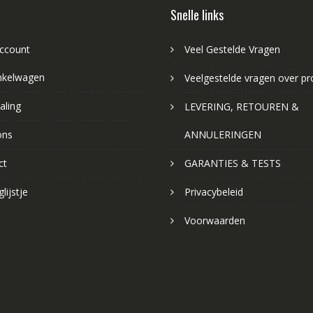
Snelle links
account
Veel Gestelde Vragen
nkelwagen
Veelgestelde vragen over p
aling
LEVERING, RETOUREN &
ons
ANNULERINGEN
ct
GARANTIES & TESTS
lijstje
Privacybeleid
Voorwaarden