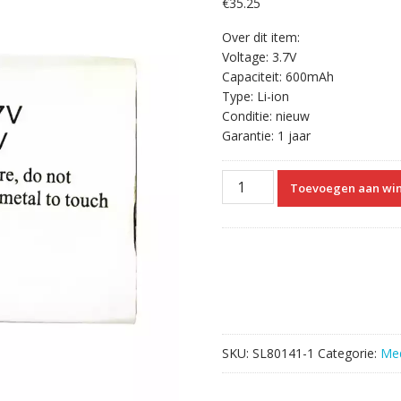
€
35.25
Over dit item:
Voltage: 3.7V
Capaciteit: 600mAh
Type: Li-ion
Conditie: nieuw
Garantie: 1 jaar
Vervangende
Toevoegen aan wi
Accu
Compatibel
met
COMEN
STAR
6000
STAR
5000A,LuckCome
SKU:
SL80141-1
Categorie:
Med
Fetal
Doppler
aantal