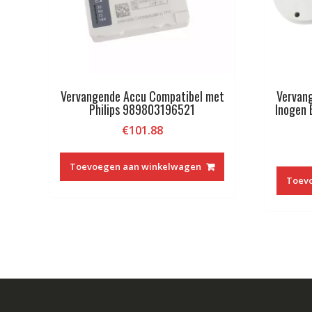
Vervangende Accu Compatibel met
Vervan
Philips 989803196521
Inogen
€
101.88
Toevoegen aan winkelwagen
Toev