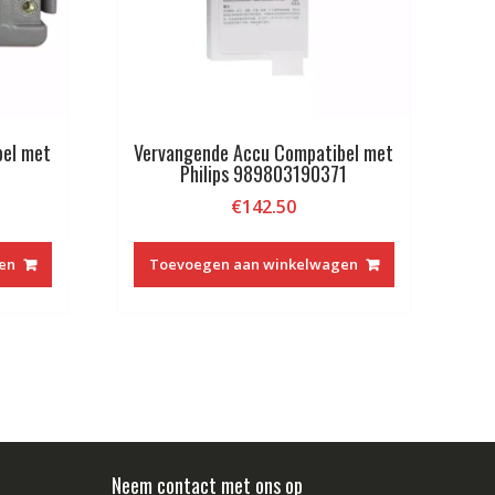
bel met
Vervangende Accu Compatibel met
6
Philips 989803190371
€
142.50
en
Toevoegen aan winkelwagen
Neem contact met ons op