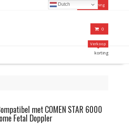
Dutch
Mijn rekening
0
Verkoop
korting
 Compatibel met COMEN STAR 6000
me Fetal Doppler