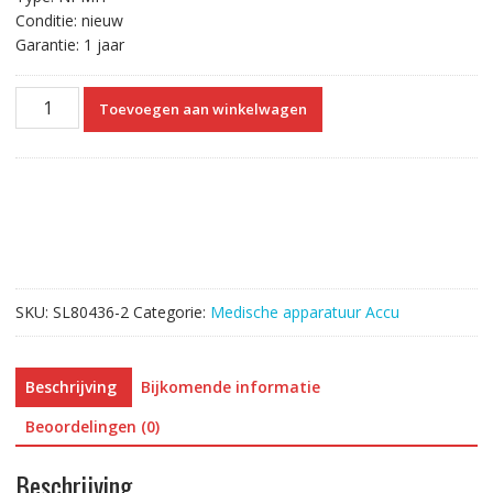
Conditie: nieuw
Garantie: 1 jaar
Vervangende
Toevoegen aan winkelwagen
Accu
Compatibel
met
Dentsply
PROPEX
II,BINGO
PRO
B-
SKU:
SL80436-2
Categorie:
Medische apparatuur Accu
31
aantal
Beschrijving
Bijkomende informatie
Beoordelingen (0)
Beschrijving