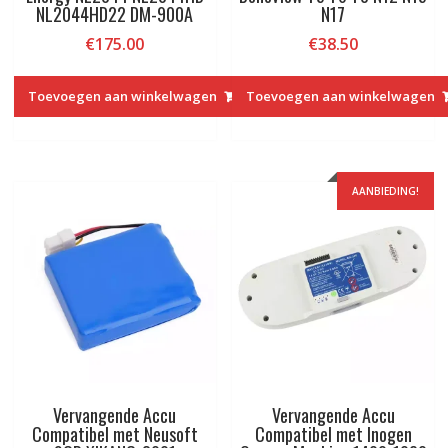
NL2044HD22 DM-900A
N17
€
175.00
€
38.50
Toevoegen aan winkelwagen
Toevoegen aan winkelwagen
AANBIEDING!
Vervangende Accu
Vervangende Accu
Compatibel met Neusoft
Compatibel met Inogen