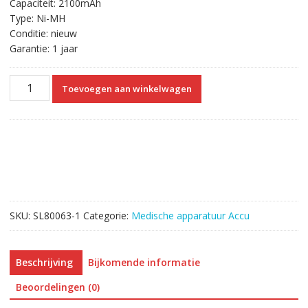
Capaciteit: 2100mAh
Type: Ni-MH
Conditie: nieuw
Garantie: 1 jaar
Vervangende
Toevoegen aan winkelwagen
Accu
Compatibel
met
NKB-
302
X064,Nihon
Kohden
OPV-
SKU:
SL80063-1
Categorie:
Medische apparatuur Accu
1500
OPV-
1500K
Beschrijving
Bijkomende informatie
aantal
Beoordelingen (0)