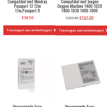
Compatibel met Mindray
Compatibel met Inogen
Passport 12 12m
Oxygen Machine 1400-1020
17m,Passport 8
1400-1030 1400-1000
Oorspronkelij
Huidig
€
38.50
€
167.00
€
223.00
prijs
prijs
was:
is:
Toevoegen aan winkelwagen
Toevoegen aan winkelwagen
€223.00.
€167.00
Vervangende Accu
Vervangende Accu