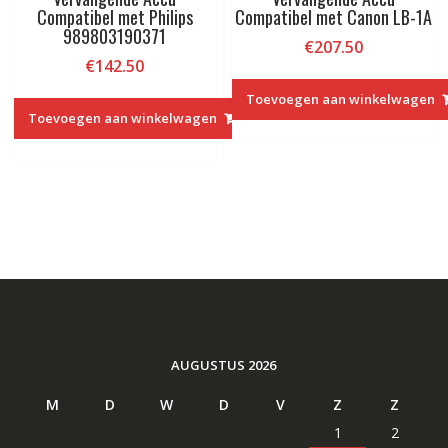
Compatibel met Philips
Compatibel met Canon LB-1A
989803190371
€
207.50
€
142.50
Toevoegen aan winkelwagen
Toevoegen aan winkelwagen
AUGUSTUS 2026
M
D
W
D
V
Z
Z
1
2